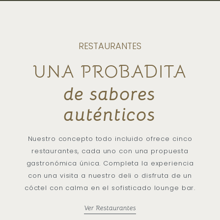
RESTAURANTES
UNA PROBADITA
de sabores
Combinamos sofisticación, serenidad y
lujo para transformar cada evento
auténticos
corporativo en una experiencia
excepcional, con un entorno y servicio
Nuestro concepto todo incluido ofrece cinco
incomparables.
restaurantes, cada uno con una propuesta
gastronómica única. Completa la experiencia
con una visita a nuestro deli o disfruta de un
cóctel con calma en el sofisticado lounge bar.
Ver Restaurantes