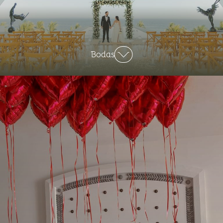
Bodas
Descubra un lugar de lujo para la boda
de sus sueños en el destino de playa
más sofisticado de México. Celebre su
día especial en un entorno costero
impresionante, conocido por sus vastos
paisajes y su arquitectura icónica.