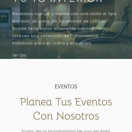
Revitaliza cuerpo y mente con una visita al Spa
Marquis, un oasis de serenidad de 1,200 m²
donde terapeutas altamente capacitados
ofrecen una selección de tratamientos
holísticos para el rostro y el cuerpo.
Ver Spa
EVENTOS
Planea Tus Eventos
Con Nosotros
Ícono de la hospitalidad de lujo en Baja