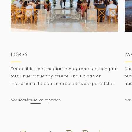
LOBBY
MA
Disponible solo mediante programa de compra
Nue
total, nuestro lobby ofrece una ubicación
tec
impresionante con un arco perfecto para fotos
hac
y una terraza de entrada rodeada de palmeras,
gru
que puede acomodar hasta 500 asistentes en
inv
Ver detalles de los espacios
Ver 
montaje de banquete.