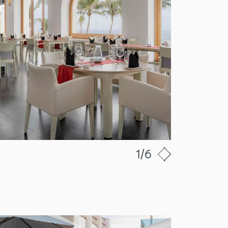
1
/
6