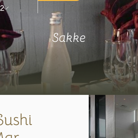
2
Sakke
Sushi
Mar