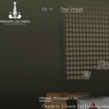
ES
Tour Virtual
ENGLISH
-
-
Hotel
Hotel + Air
Check In
Check Out
Habitacion