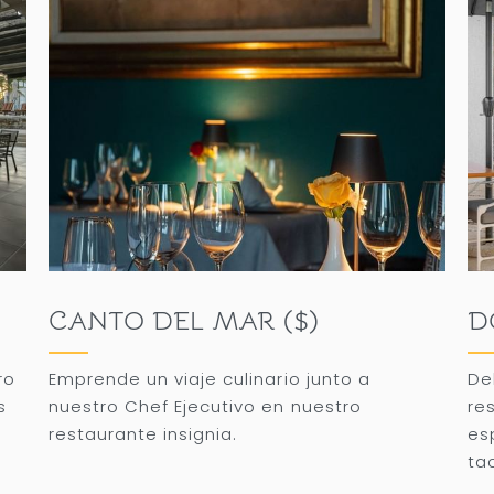
CANTO DEL MAR ($)
D
ro
Emprende un viaje culinario junto a
De
s
nuestro Chef Ejecutivo en nuestro
re
e
restaurante insignia.
es
ta