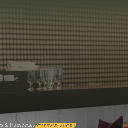
+
+
Selected check in date is 9º agosto 
es & Huéspedes
RESERVAR AHORA