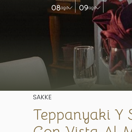
08
09
ago
ago
SAKKE
Teppanyaki Y 
Con Vista Al 