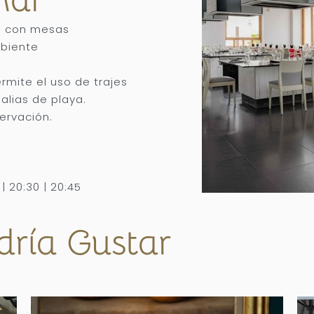
ca con mesas
mbiente
ermite el uso de trajes
alias de playa.
servación.
 | 20:30 | 20:45
dría Gustar