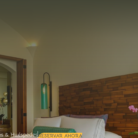
+
+
Selected check in date is 8º agosto 
es & Huéspedes
RESERVAR AHORA