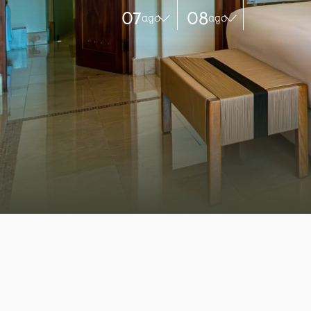
07
08
ago
ago