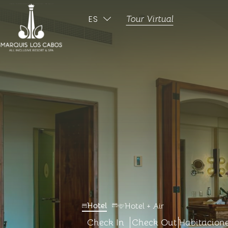
ES
Tour Virtual
ENGLISH
-
-
Hotel
Hotel + Air
Check In
Check Out
Habitacion