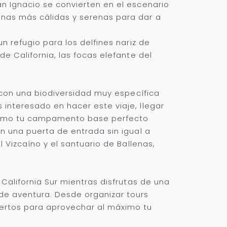
an Ignacio se convierten en el escenario
unas más cálidas y serenas para dar a
n refugio para los delfines nariz de
e California, las focas elefante del
l con una biodiversidad muy específica
interesado en hacer este viaje, llegar
o como tu campamento base perfecto
én una puerta de entrada sin igual a
l Vizcaíno y el santuario de Ballenas,
 California Sur mientras disfrutas de una
de aventura. Desde organizar tours
pertos para aprovechar al máximo tu