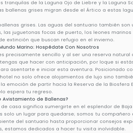
 tranquilas de la Laguna Ojo de Liebre y la Laguna S
 ballenas grises migran desde el Ártico a estas lag
ballenas grises. Las aguas del santuario también son u
, las juguetonas focas de puerto, los leones marinos d
de extinción que buscan refugio en el invierno.
o Mundo Marino: Hospédate Con Nosotros
 es precisamente sencillo y al ser una reserva natura
engas que hacer con anticipación, por loque si estás 
para asentarte e iniciar esta aventura. Posicionad
 hotel no solo ofrece alojamientos de lujo sino tambi
la emoción de partir hacia la Reserva de la Biosfera E
lo espera tu regreso.
e Avistamiento de Ballenas?
 de casa significa sumergirte en el esplendor de Baja
s solo un lugar para quedarse; somos tu compañero 
biente del santuario hasta proporcionar consejos ex
, estamos dedicados a hacer tu visita inolvidable.