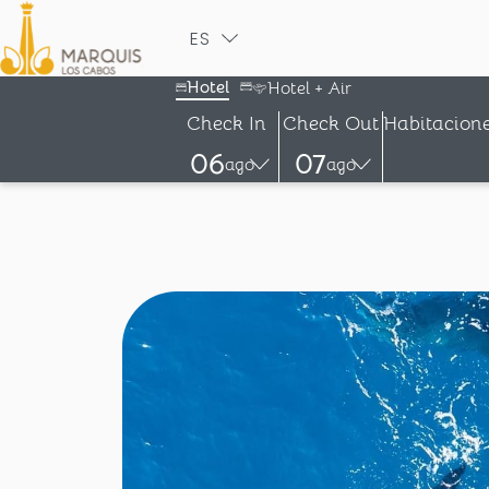
ES
ENGLISH
Hotel
Hotel + Air
Check In
Check Out
Habitacion
06
07
ago
ago
-
-