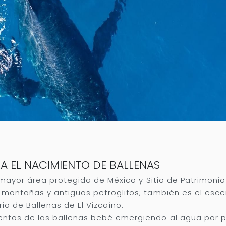
RA EL NACIMIENTO DE BALLENAS
a mayor área protegida de México y Sitio de Patrimoni
, montañas y antiguos petroglifos; también es el esc
io de Ballenas de El Vizcaíno.
entos de las ballenas bebé emergiendo al agua por p