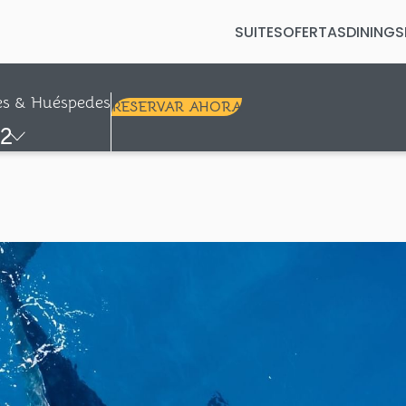
SUITES
OFERTAS
DINING
S
Selected check in date is 7º agosto 
F
es & Huéspedes
RESERVAR AHORA
2
+
+